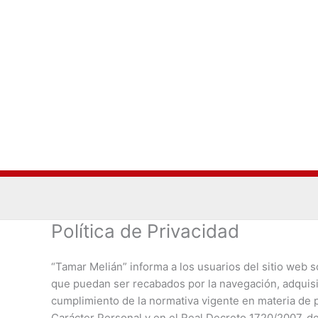
Ir
al
contenido
Política de Privacidad
“Tamar Melián” informa a los usuarios del sitio web s
que puedan ser recabados por la navegación, adquisic
cumplimiento de la normativa vigente en materia de p
Carácter Personal y en el Real Decreto 1720/2007, d