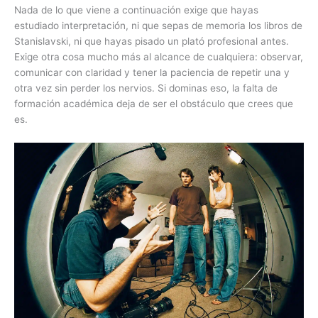
Nada de lo que viene a continuación exige que hayas
estudiado interpretación, ni que sepas de memoria los libros de
Stanislavski, ni que hayas pisado un plató profesional antes.
Exige otra cosa mucho más al alcance de cualquiera: observar,
comunicar con claridad y tener la paciencia de repetir una y
otra vez sin perder los nervios. Si dominas eso, la falta de
formación académica deja de ser el obstáculo que crees que
es.