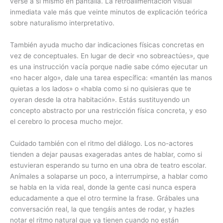
verse a sí mismo en pantalla. La retroalimentación visual
inmediata vale más que veinte minutos de explicación teórica
sobre naturalismo interpretativo.
También ayuda mucho dar indicaciones físicas concretas en
vez de conceptuales. En lugar de decir «no sobreactúes», que
es una instrucción vacía porque nadie sabe cómo ejecutar un
«no hacer algo», dale una tarea específica: «mantén las manos
quietas a los lados» o «habla como si no quisieras que te
oyeran desde la otra habitación». Estás sustituyendo un
concepto abstracto por una restricción física concreta, y eso
el cerebro lo procesa mucho mejor.
Cuidado también con el ritmo del diálogo. Los no-actores
tienden a dejar pausas exageradas antes de hablar, como si
estuvieran esperando su turno en una obra de teatro escolar.
Anímales a solaparse un poco, a interrumpirse, a hablar como
se habla en la vida real, donde la gente casi nunca espera
educadamente a que el otro termine la frase. Grábales una
conversación real, la que tengáis antes de rodar, y hazles
notar el ritmo natural que ya tienen cuando no están