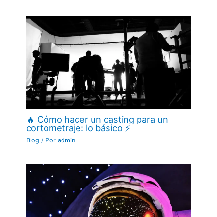
🔥 Cómo hacer un casting para un
cortometraje: lo básico ⚡
Blog
/ Por
admin