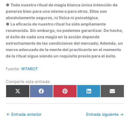
● Todo nuestro ritual de magia blanca única intención de
ponerse bien para uno mismo o para otros. Ellos son
absolutamente seguros, ni física ni psicológica.
● La eficacia de nuestro ritual ha sido ampliamente
reconocida. Sin embargo, no podemos garantizar. De hecho,
el éxito de cada una magia en la acción depende
estrechamente de las condiciones del mercado; Además, un
marco adecuado de la mente del practicante en el momento
de la ritual sigue siendo un requisito previo para el éxito.
Fuente:
WTAROT
Comparte esta entrada:
Compartir
Compartir
Compartir
Compartir
Compart
X
F
P
L
E
en
en
en
en
en
(
a
i
i
m
T
c
n
n
a
w
e
t
k
i
i
b
e
e
l
t
o
r
d
←
Entrada anterior
Entrada siguiente
→
t
o
e
I
e
k
s
n
r
t
)